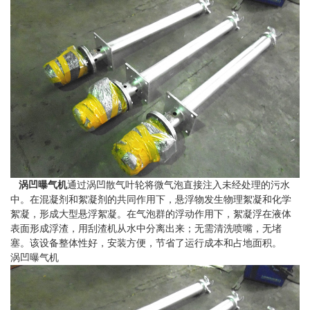
涡凹曝气机
通过涡凹散气叶轮将微气泡直接注入未经处理的污水
中。在混凝剂和絮凝剂的共同作用下，悬浮物发生物理絮凝和化学
絮凝，形成大型悬浮絮凝。在气泡群的浮动作用下，絮凝浮在液体
表面形成浮渣，用刮渣机从水中分离出来；无需清洗喷嘴，无堵
塞。该设备整体性好，安装方便，节省了运行成本和占地面积。
涡凹曝气机