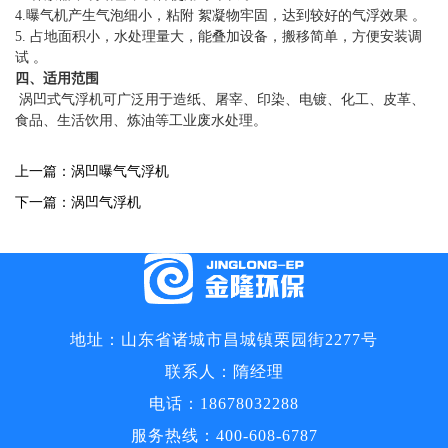
4.曝气机产生气泡细小，粘附 絮凝物牢固，达到较好的气浮效果 。
5. 占地面积小，水处理量大，能叠加设备，搬移简单，方便安装调
试 。
四
、适用范围
涡凹式气浮机可广泛用于造纸、屠宰、印染、电镀、化工、皮革、
食品、生活饮用、炼油等工业废水处理。
上一篇：
涡凹曝气气浮机
下一篇：
涡凹气浮机
地址：山东省诸城市昌城镇栗园街2277号
联系人：隋经理
电话：
18678032288
服务热线：
400-608-6787