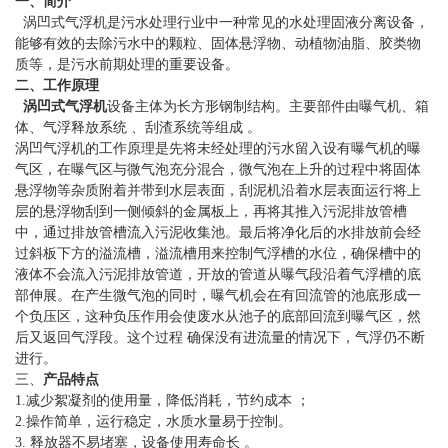
一、简介
涡凹式气浮机是污水处理行业中一种常见的水处理固液分离设备，
能够有效的去除污水中的颗粒、固体悬浮物、动植物油脂、胶类物
质等，是污水前期处理的重要设备。
二、工作原理
涡凹式气浮机
设备主体为长方形钢制结构。主要部件由曝气机、箱
体、气浮释放系统 、刮渣系统等组成 。
涡凹气浮机的工作原理是先将未经处理的污水留入设有曝气机的曝
气区，在曝气区与微气泡充分混合，微气泡在上升的过程中将固体
悬浮物等杂质附着并带到水层表面，刮泥机沿着水层表面运行将上
层的悬浮物刮到一侧倾斜的金属板上，再将其推入污泥排放管槽
中，通过排放管槽流入污泥收集池。最后将净化后的水排放前会经
过斜板下方的溢流槽，溢流槽用来控制气浮槽的水位，确保槽中的
液体不会流入污泥排放管道，开放的管道从曝气段沿着气浮槽的底
部伸展。在产生微气泡的同时，曝气机会在有回流管的池底形成一
个负压区，这种负压作用会使废水从池子的底部回流到曝气区，然
后又返回气浮段。这个过程 确保没有进流量的情况下，气浮仍不断
进行。
三、
产品特点
1.减少絮凝剂的使用量，降低消耗，节约成本 ；
2.操作简单，运行稳定，水质水量易于控制。
3. 释放器不易堵塞，设备使用寿命长 。